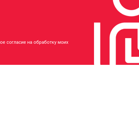
затора
от 80 мин
о
У меня другая неисправность
ое согласие на обработку моих