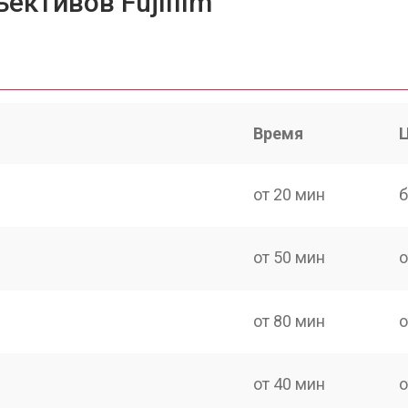
ективов Fujifilm
Время
от 20 мин
б
от 50 мин
о
от 80 мин
о
от 40 мин
о