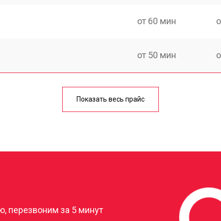
от 60 мин
о
от 50 мин
о
аги
от 60 мин
о
Показать весь прайс
от 50 мин
о
от 80 мин
о
?
от 40 мин
о
, перезвоним за 5 минут