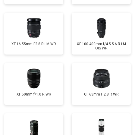
XF 16-55mm F2.8 R LM WR
XF 100-400mm f/4.5-5.6 R LM
OIS WR
XF 50mm f/1.0 R WR
GF 63mm F 2.8 R WR