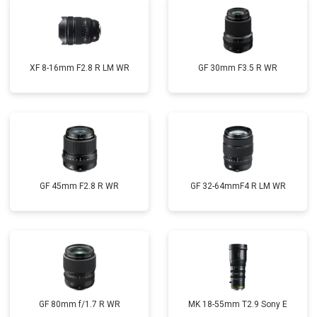
XF 8-16mm F2.8 R LM WR
GF 30mm F3.5 R WR
GF 45mm F2.8 R WR
GF 32-64mmF4 R LM WR
GF 80mm f/1.7 R WR
MK 18-55mm T2.9 Sony E