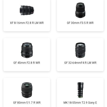
XF 8-16mm F2.8 R LM WR
GF 30mm F3.5 R WR
GF 45mm F2.8 R WR
GF 32-64mmF4 R LM WR
GF 80mm f/1.7 R WR
MK 18-55mm T2.9 Sony E