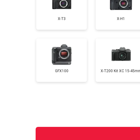
Замена CCD/CMOS матрицы
X-T3
X-H1
Ремонт материнской платы
Чистка матрицы
GFX100
X-T200 Kit XC 15-45m