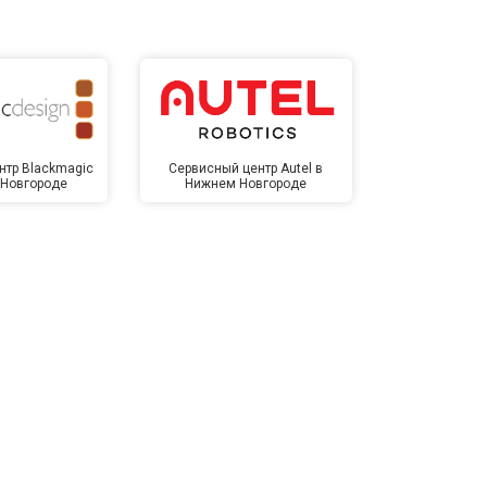
нтр Blackmagic
Сервисный центр Autel в
Сервисный 
 Новгороде
Нижнем Новгороде
Нижнем 