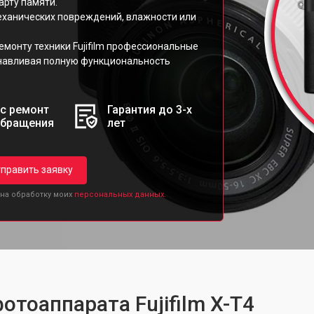
арту памяти.
механических повреждений, влажности или
монту техники Fujifilm профессиональные
навливая полную функциональность
с ремонт
Гарантия до 3-х
обращения
лет
править заявку
 на обработку моих
персональных данных.
отоаппарата Fujifilm X-T4