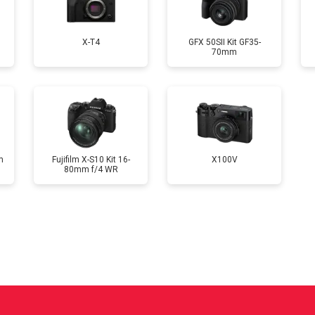
от 70 мин
о
X-T4
GFX 50SII Kit GF35-
70mm
от 100 мин
о
от 60 мин
о
m
Fujifilm X-S10 Kit 16-
X100V
80mm f/4 WR