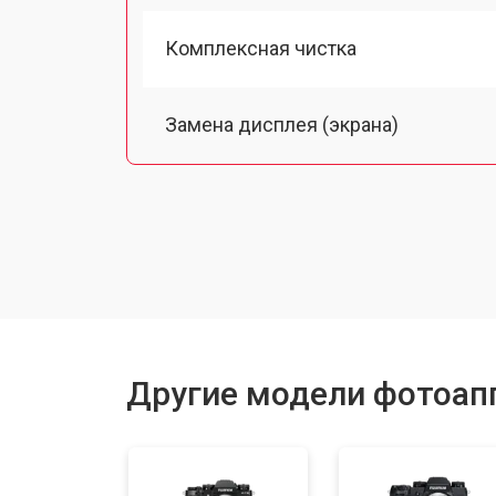
Комплексная чистка
Замена дисплея (экрана)
Замена микрофона
Замена кнопки включения
Замена байонета
Другие модели фотоапп
Замена затвора