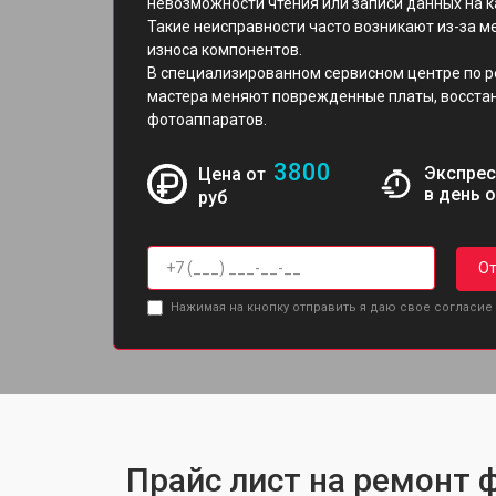
невозможности чтения или записи данных на к
Такие неисправности часто возникают из-за 
износа компонентов.
В специализированном сервисном центре по ре
мастера меняют поврежденные платы, восста
фотоаппаратов.
3800
Экспрес
Цена от
в день 
руб
От
Нажимая на кнопку отправить я даю свое согласие
Прайс лист на ремонт ф