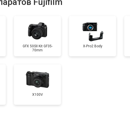
аратов Fujifilm
от 80 мин
о
от 70 мин
о
GFX 50SII Kit GF35-
X-Pro2 Body
70mm
от 100 мин
о
от 60 мин
о
X100V