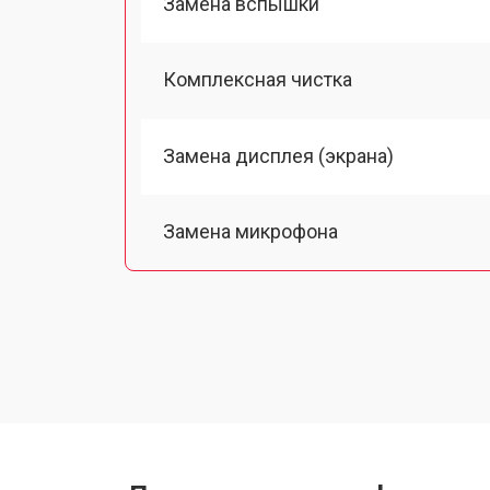
Замена вспышки
Комплексная чистка
Замена дисплея (экрана)
Замена микрофона
Замена кнопки включения
Замена байонета
Замена платы отсека карты памяти