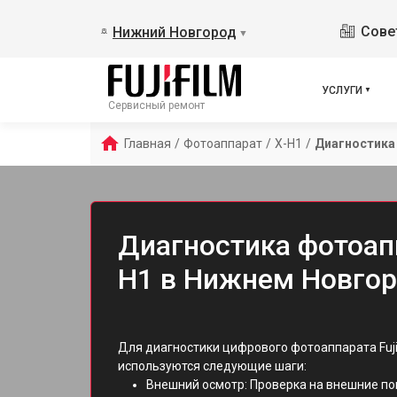
Сове
Нижний Новгород
▼
УСЛУГИ
Сервисный ремонт
Главная
/
Фотоаппарат
/
X-H1
/
Диагностика
Диагностика фотоаппа
H1 в Нижнем Новго
Для диагностики цифрового фотоаппарата Fuji
используются следующие шаги:
Внешний осмотр: Проверка на внешние по