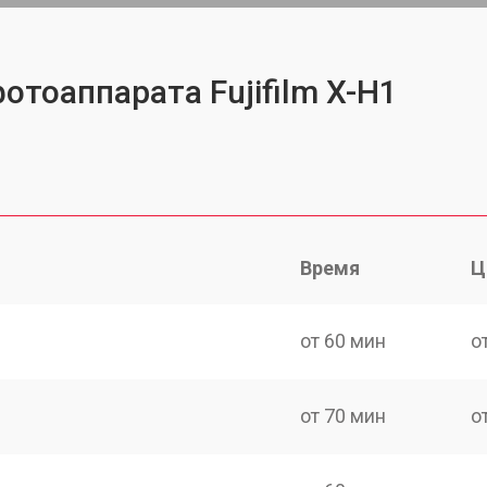
отоаппарата Fujifilm X-H1
Время
Ц
от 60 мин
о
от 70 мин
о