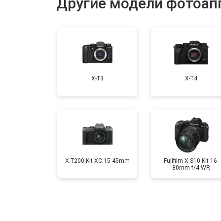
Другие модели фотоапп
Замена затвора
Замена CCD/CMOS матрицы
X-T3
X-T4
Ремонт материнской платы
Чистка матрицы
X-T200 Kit XC 15-45mm
Fujifilm X-S10 Kit 16-
80mm f/4 WR