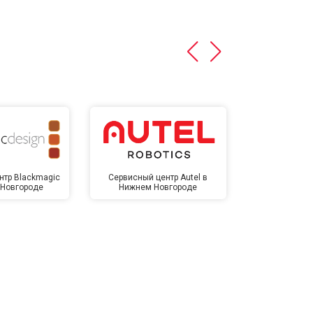
нтр Blackmagic
Сервисный центр Autel в
Сервисный 
 Новгороде
Нижнем Новгороде
Нижнем 